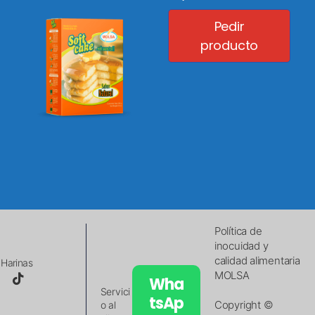
Pedir
producto
Política de
inocuidad y
calidad alimentaria
Harinas
MOLSA
Wha
Servici
tsAp
Copyright ©
o al