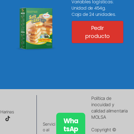
Variables logísticas:
Unidad de 454g.
Caja de 24 unidades.
Pedir
producto
Política de
inocuidad y
calidad alimentaria
Harinas
MOLSA
Wha
Servici
tsAp
Copyright ©
o al