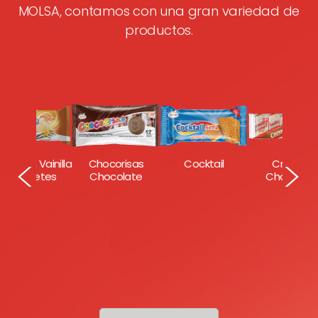
MOLSA, contamos con una gran variedad de
productos.
<
>
er Rich Vainilla
Cocktail
Chocorisas
Cremas
6 paquetes
Chocolate
Chocolat