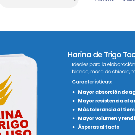
Harina de Trigo To
Ideales para la elaboración
blanco, masa de chibola, t
Características:
Mayor absorción de a
Mayor resistencia al
Más tolerancia al tie
Mayor volumen y rend
Ásperas al tacto