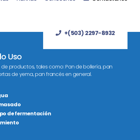
+(503) 2297-8932
do Uso
 de productos, tales como: Pan de bollería, pan
ortas de yema, pan francés en general.
gua
 amasado
mpo de fermentación
imiento