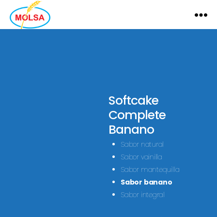
MOLSA
Softcake
Complete
Banano
Sabor natural
Sabor vainilla
Sabor mantequilla
Sabor banano
Sabor integral