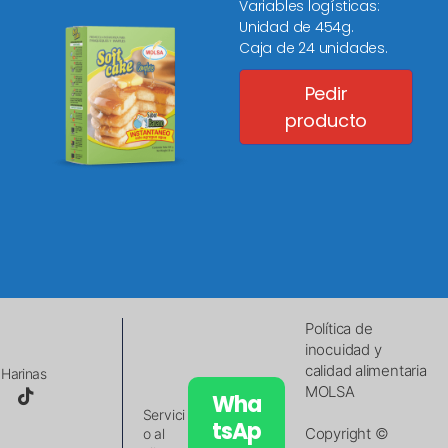
Variables logísticas:
Unidad de 454g.
Caja de 24 unidades.
Pedir
producto
Política de
inocuidad y
calidad alimentaria
Harinas
MOLSA
Wha
Servici
tsAp
Copyright ©
o al