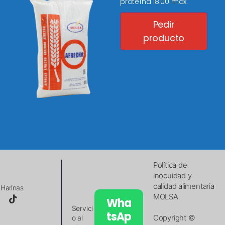
proteína 18.00 máx.
Pedir
producto
Política de
inocuidad y
calidad alimentaria
Harinas
MOLSA
Wha
Servici
tsAp
Copyright ©
o al