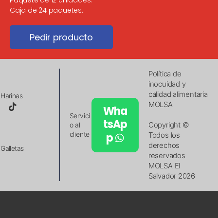
Paquete de 12 unidades.
Caja de 24 paquetes.
Pedir producto
Política de
inocuidad y
calidad alimentaria
Harinas
MOLSA
Wha
Servici
tsAp
Copyright ©
o al
cliente
p
Todos los
derechos
Galletas
reservados
MOLSA El
Salvador 2026