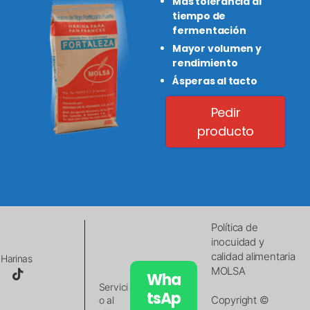
Más tolerancia al
tiempo de
fermentación
Mayor volumen y
rendimiento
Ásperas al tacto
Pedir
producto
Política de
inocuidad y
calidad alimentaria
Harinas
MOLSA
Wha
Servici
tsAp
Copyright ©
o al