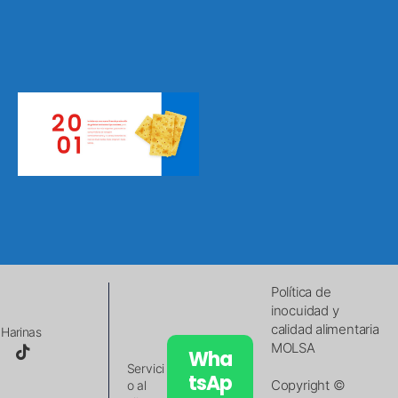
Política de
inocuidad y
calidad alimentaria
Harinas
MOLSA
Wha
Servici
tsAp
Copyright ©
o al