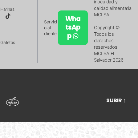
inocuidad y
calidad alimentaria
Harinas
MOLSA
Wha
Servici
tsAp
Copyright ©
o al
cliente
p
Todos los
derechos
Galletas
reservados
MOLSA El
Salvador 2026
SUBIR
↑