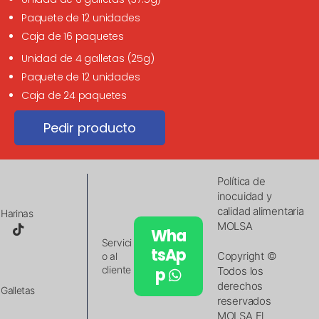
Paquete de 12 unidades
Caja de 16 paquetes
Unidad de 4 galletas (25g)
Paquete de 12 unidades
Caja de 24 paquetes
Pedir producto
Política de
inocuidad y
calidad alimentaria
Harinas
MOLSA
Wha
Servici
tsAp
Copyright ©
o al
cliente
p
Todos los
derechos
Galletas
reservados
MOLSA El