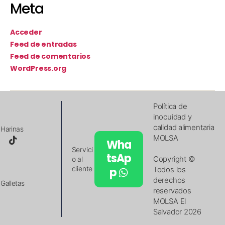
Meta
Acceder
Feed de entradas
Feed de comentarios
WordPress.org
Política de
inocuidad y
calidad alimentaria
Harinas
MOLSA
Wha
Servici
tsAp
Copyright ©
o al
cliente
p
Todos los
derechos
Galletas
reservados
MOLSA El
Salvador 2026