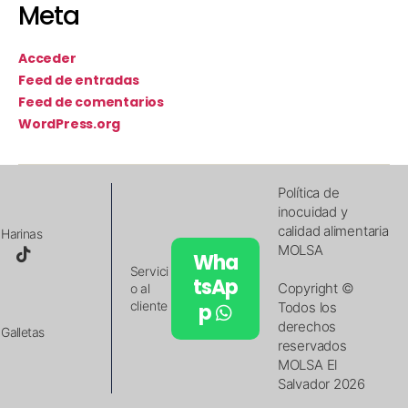
Meta
Acceder
Feed de entradas
Feed de comentarios
WordPress.org
Política de
inocuidad y
calidad alimentaria
Harinas
MOLSA
Wha
Servici
tsAp
Copyright ©
o al
cliente
p
Todos los
derechos
Galletas
reservados
MOLSA El
Salvador 2026