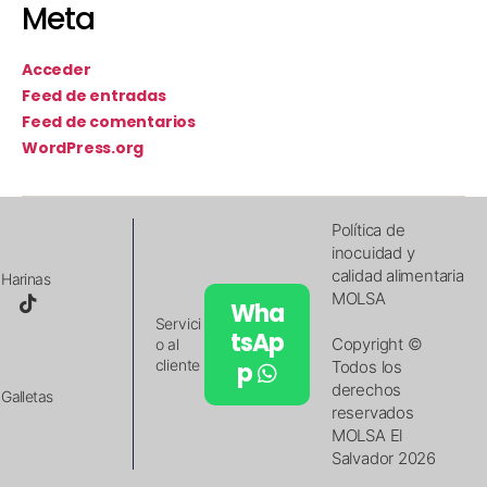
Meta
Acceder
Feed de entradas
Feed de comentarios
WordPress.org
Política de
inocuidad y
calidad alimentaria
Harinas
MOLSA
Wha
Servici
tsAp
Copyright ©
o al
cliente
p
Todos los
derechos
Galletas
reservados
MOLSA El
Salvador 2026